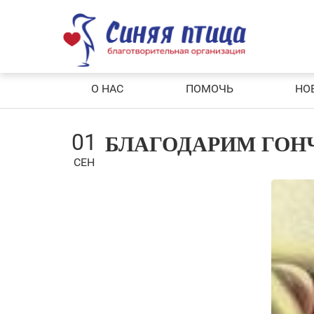
Skip
to
content
О НАС
ПОМОЧЬ
НО
01
БЛАГОДАРИМ ГОН
СЕН