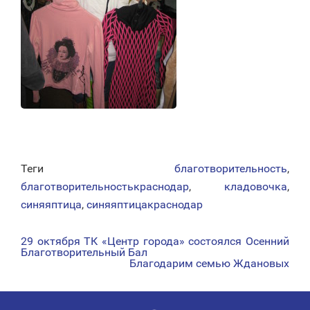
Теги
благотворительность
,
благотворительностькраснодар
,
кладовочка
,
синяяптица
,
синяяптицакраснодар
29 октября ТК «Центр города» состоялся Осенний
НАВИГАЦИЯ
Благотворительный Бал
Благодарим семью Ждановых
ПО
ЗАПИСЯМ