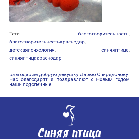
Теги
благотворительность
,
благотворительностькраснодар
,
детскаяпсихология
,
синяяптица
,
синяяптицакраснодар
Благодарим добрую девушку Дарью Спиридонову
НАВИГАЦИЯ
Нас благодарят и поздравляют с Новым годом
наши подопечные
ПО
ЗАПИСЯМ