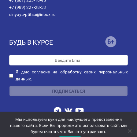
+7 (861) 255-16-95
+7 (989) 227-28-53
sinyaya-ptitsa@inbox.ru
БУДЬ В КУРСЕ
Я даю
согласие
на обработку своих персональных
данных.
Мы используем куки для наилучшего представления
Публичная оферта о заключении договора пожертвования
|
нашего сайта. Если Вы продолжите использовать сайт, мы
Политика обработки персональных данных
|
Политика рассылок
будем считать что Вас это устраивает.
© 2014-2026 АНО благотворительных и социальных программ